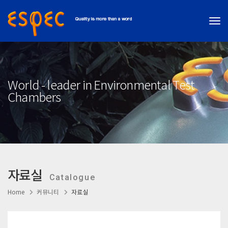
Tog
World - leader in Environmental Test
Chambers
자료실
Catalogue
Home
커뮤니티
자료실