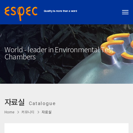
Tog
World - leader in Environmental Test
Chambers
자료실
Catalogue
Home
커뮤니티
자료실